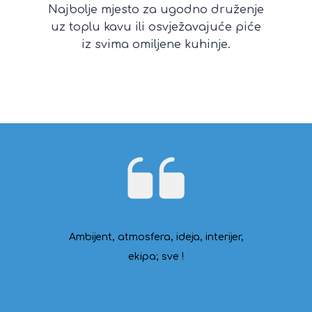
Najbolje mjesto za ugodno druženje
uz toplu kavu ili osvježavajuće piće
iz svima omiljene kuhinje.
e working
Ambijent, atmosfera, ideja, interijer,
Amazing
y designed.
ekipa; sve !
energy